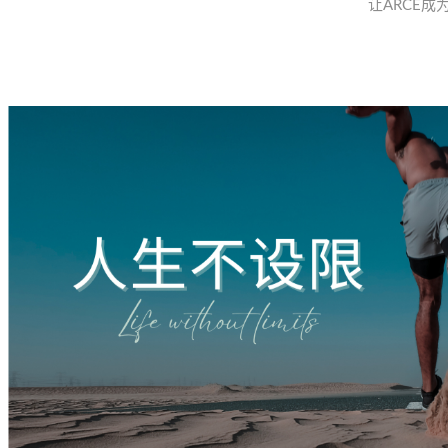
让
成
ARCE