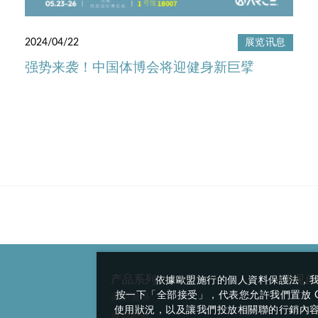
2024/04/22
展览讯息
强势来袭！中国体博会将迎健身新巨擘
产品系列
常见问
依據歐盟施行的個人資料保護法，
按一下「全部接受」，代表您允許我們置放 C
家用健身
使用狀況，以及讓我們投放相關聯的行銷內容。
健身配件